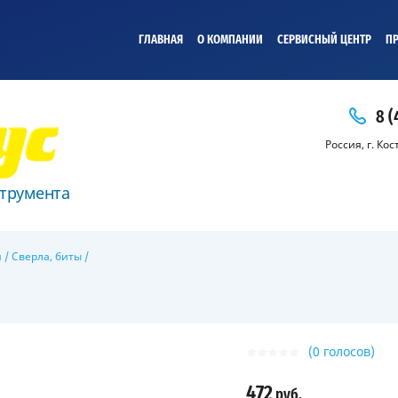
ГЛАВНАЯ
О КОМПАНИИ
СЕРВИСНЫЙ ЦЕНТР
ПР
8 (
Россия, г. Ко
трумента
и
/
Сверла, биты
/
(0 голосов)
472
руб.