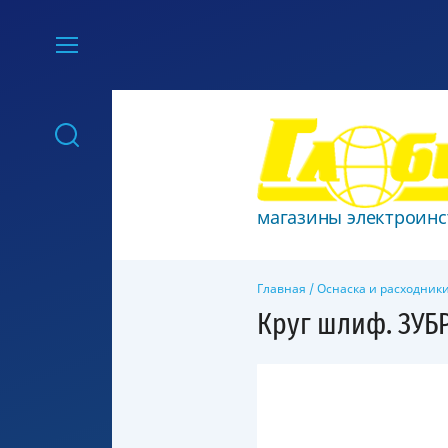
магазины электроинс
Главная
/
Оснаска и расходник
Круг шлиф. ЗУБР