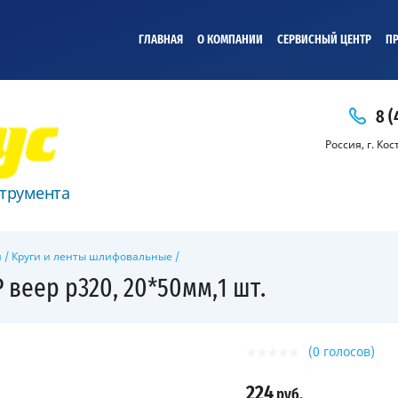
ГЛАВНАЯ
О КОМПАНИИ
СЕРВИСНЫЙ ЦЕНТР
ПР
8 (
Россия, г. Ко
трумента
и
/
Круги и ленты шлифовальные
/
 веер р320, 20*50мм,1 шт.
(0 голосов)
224
руб.