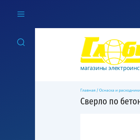
магазины электроинс
Главная
/
Оснаска и расходник
Сверло по бето