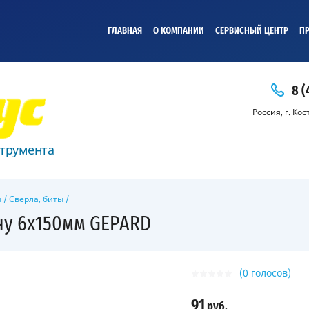
ГЛАВНАЯ
О КОМПАНИИ
СЕРВИСНЫЙ ЦЕНТР
ПР
8 (
Россия, г. Ко
трумента
и
/
Сверла, биты
/
ну 6х150мм GEPARD
(0 голосов)
91
руб.